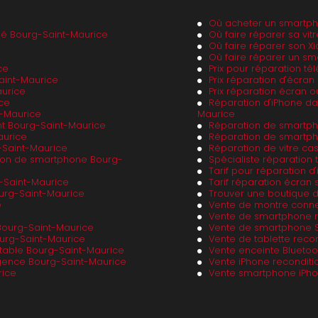
Où acheter un smartph
né Bourg-Saint-Maurice
Où faire réparer sa vi
Où faire réparer son X
Où faire réparer un s
ce
Prix pour réparation t
aint-Maurice
Prix réparation d'écra
urice
Prix réparation écran
ce
Réparation d'iPhone d
t-Maurice
Maurice
ent Bourg-Saint-Maurice
Réparation de smartp
aurice
Réparation de smartph
-Saint-Maurice
Réparation de vitre ca
ion de smartphone Bourg-
Spécialiste réparation
Tarif pour réparation 
-Saint-Maurice
Tarif réparation écra
urg-Saint-Maurice
Trouver une boutique 
e
Vente de montre conne
Vente de smartphone r
Bourg-Saint-Maurice
Vente de smartphone 
urg-Saint-Maurice
Vente de tablette reco
table Bourg-Saint-Maurice
Vente enceinte Bluetoo
gence Bourg-Saint-Maurice
Vente iPhone recondit
rice
Vente smartphone iPho