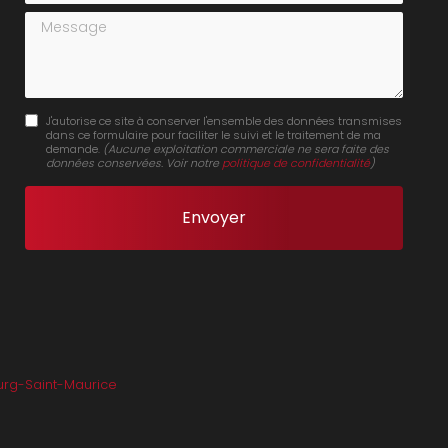
Message
J'autorise ce site à conserver l'ensemble des données transmises
dans ce formulaire pour faciliter le suivi et le traitement de ma
demande.
(Aucune exploitation commerciale ne sera faite des
données conservées. Voir notre
politique de confidentialité
)
rg-Saint-Maurice