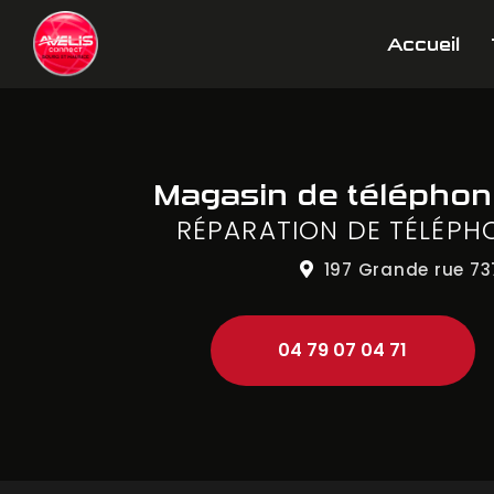
Aller
Navigation principale
au
Accueil
contenu
principal
Magasin de télépho
RÉPARATION DE TÉLÉPH
197 Grande rue
73
04 79 07 04 71