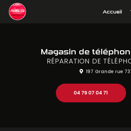
Aller
Navigation principale
au
Accueil
contenu
principal
Magasin de télépho
RÉPARATION DE TÉLÉPH
197 Grande rue
73
04 79 07 04 71