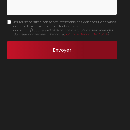
J'autorise ce site à conserver l'ensemble des données transmises
dans ce formulaire pour faciliter le suivi et le traitement de ma
demande.
(Aucune exploitation commerciale ne sera faite des
données conservées. Voir notre
politique de confidentialité
)