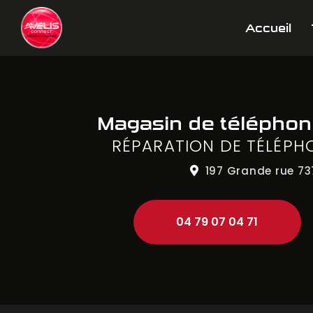
Aller
Navigation principale
au
Accueil
contenu
principal
Magasin de télépho
RÉPARATION DE TÉLÉPH
197 Grande rue
73
04 79 07 04 71