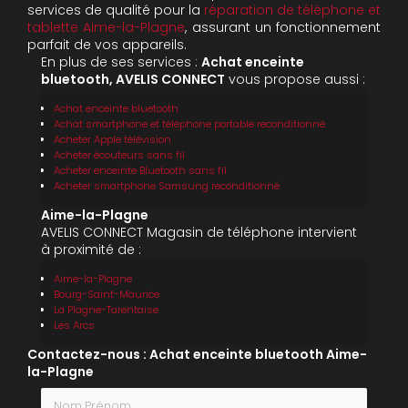
services de qualité pour la
réparation de téléphone et
tablette Aime-la-Plagne
, assurant un fonctionnement
parfait de vos appareils.
En plus de ses services :
Achat enceinte
bluetooth, AVELIS CONNECT
vous propose aussi :
Achat enceinte bluetooth
Achat smartphone et téléphone portable reconditionné
Acheter Apple télévision
Acheter écouteurs sans fil
Acheter enceinte Bluetooth sans fil
Acheter smartphone Samsung reconditionné
Aime-la-Plagne
AVELIS CONNECT Magasin de téléphone intervient
à proximité de :
Aime-la-Plagne
Bourg-Saint-Maurice
La Plagne-Tarentaise
Les Arcs
Contactez-nous : Achat enceinte bluetooth Aime-
la-Plagne
Nom Prénom