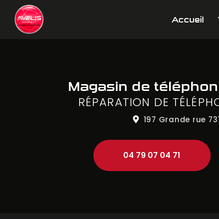
Aller
Navigation principale
au
Accueil
contenu
principal
Magasin de télépho
RÉPARATION DE TÉLÉPH
197 Grande rue
73
04 79 07 04 71