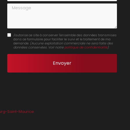
Message
J'autorise ce site à conserver l'ensemble des données transmises
dans ce formulaire pour faciliter le suivi et le traitement de ma
demande.
(Aucune exploitation commerciale ne sera faite des
données conservées. Voir notre
politique de confidentialité
)
rg-Saint-Maurice