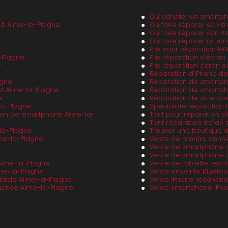
Où acheter un smartph
né Aime-la-Plagne
Où faire réparer sa vi
Où faire réparer son X
Où faire réparer un s
Prix pour réparation t
-Plagne
Prix réparation d'écr
e
Prix réparation écran
Réparation d'iPhone d
agne
Réparation de smartp
nt Aime-la-Plagne
Réparation de smartph
e
Réparation de vitre ca
la-Plagne
Spécialiste réparation
ion de smartphone Aime-la-
Tarif pour réparation 
Tarif réparation écra
la-Plagne
Trouver une boutique 
me-la-Plagne
Vente de montre conn
Vente de smartphone r
Vente de smartphone 
Aime-la-Plagne
Vente de tablette reco
me-la-Plagne
Vente enceinte Bluetoo
rtable Aime-la-Plagne
Vente iPhone recondit
gence Aime-la-Plagne
Vente smartphone iPho