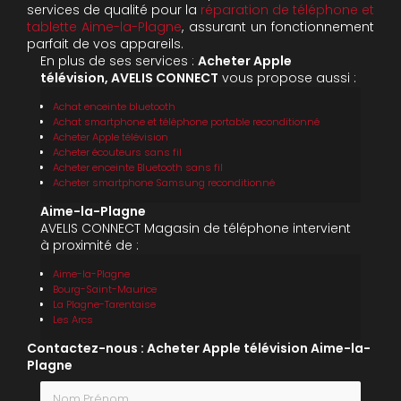
services de qualité pour la
réparation de téléphone et
tablette Aime-la-Plagne
, assurant un fonctionnement
parfait de vos appareils.
En plus de ses services :
Acheter Apple
télévision, AVELIS CONNECT
vous propose aussi :
Achat enceinte bluetooth
Achat smartphone et téléphone portable reconditionné
Acheter Apple télévision
Acheter écouteurs sans fil
Acheter enceinte Bluetooth sans fil
Acheter smartphone Samsung reconditionné
Aime-la-Plagne
AVELIS CONNECT Magasin de téléphone intervient
à proximité de :
Aime-la-Plagne
Bourg-Saint-Maurice
La Plagne-Tarentaise
Les Arcs
Contactez-nous : Acheter Apple télévision Aime-la-
Plagne
Nom Prénom