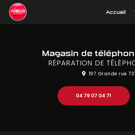
Aller
Navigation principale
au
Accueil
contenu
principal
Magasin de télépho
RÉPARATION DE TÉLÉPH
197 Grande rue
73
04 79 07 04 71