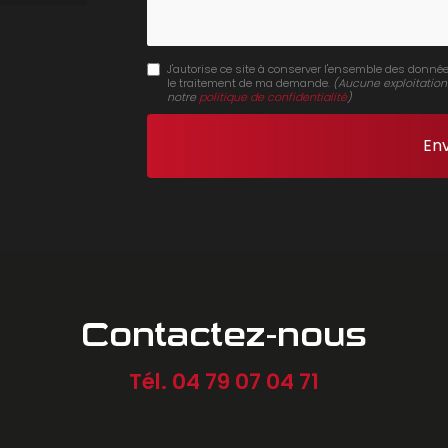
J'autorise ce site à conserver l'ensemble des donnée
le traitement de ma demande.
(Aucune exploitation
notre
politique de confidentialité
)
Contactez-nous
Tél.
04 79 07 04 71