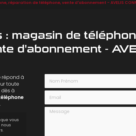
one, réparation de téléphone, vente d'abonnement - AVELIS CO
 : magasin de téléphone
ente d'abonnement - A
Nom Prénom
e
répond à
our toute
 dès à
Email
téléphone
.
Message
s que vous
s nous
s.