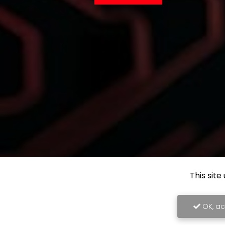
This sit
OK, ac