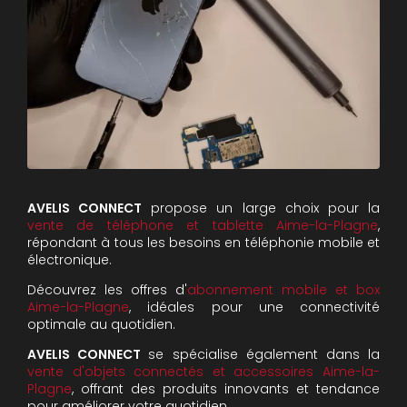
AVELIS CONNECT
propose un large choix pour la
vente de téléphone et tablette Aime-la-Plagne
,
répondant à tous les besoins en téléphonie mobile et
électronique.
Découvrez les offres d'
abonnement mobile et box
Aime-la-Plagne
, idéales pour une connectivité
optimale au quotidien.
AVELIS CONNECT
se spécialise également dans la
vente d'objets connectés et accessoires Aime-la-
Plagne
, offrant des produits innovants et tendance
pour améliorer votre quotidien.