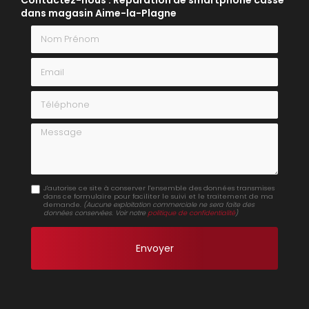
dans magasin Aime-la-Plagne
Nom Prénom
Email
Téléphone
Message
J'autorise ce site à conserver l'ensemble des données transmises
dans ce formulaire pour faciliter le suivi et le traitement de ma
demande.
(Aucune exploitation commerciale ne sera faite des
données conservées. Voir notre
politique de confidentialité
)