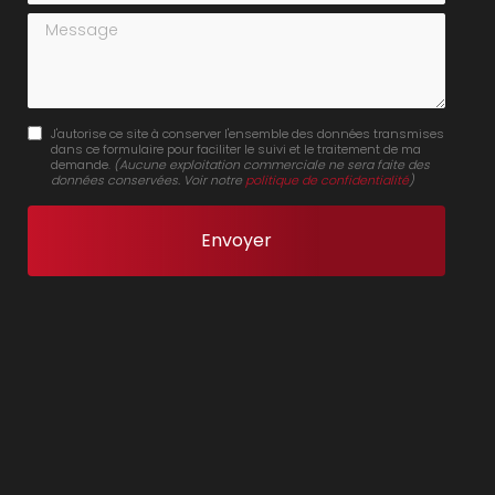
Message
J'autorise ce site à conserver l'ensemble des données transmises
dans ce formulaire pour faciliter le suivi et le traitement de ma
demande.
(Aucune exploitation commerciale ne sera faite des
données conservées. Voir notre
politique de confidentialité
)