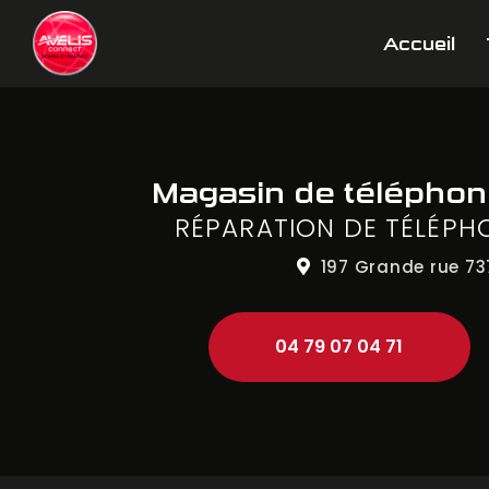
Aller
Navigation principale
au
Accueil
contenu
principal
Magasin de télépho
RÉPARATION DE TÉLÉPH
197 Grande rue
73
04 79 07 04 71