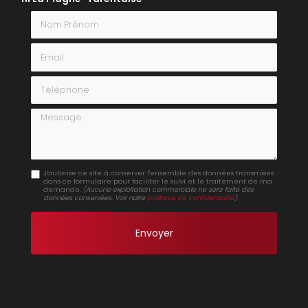
Nom Prénom
Email
Téléphone
Message
J'autorise ce site à conserver l'ensemble des données transmises
dans ce formulaire pour faciliter le suivi et le traitement de ma
demande.
(Aucune exploitation commerciale ne sera faite des
données conservées. Voir notre
politique de confidentialité
)