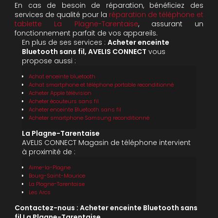
En cas de besoin de réparation, bénéficiez des
services de qualité pour la
réparation de téléphone et
tablette La Plagne-Tarentaise
, assurant un
fonctionnement parfait de vos appareils.
En plus de ses services :
Acheter enceinte
Bluetooth sans fil, AVELIS CONNECT
vous
propose aussi :
Achat enceinte bluetooth
Achat smartphone et téléphone portable reconditionné
Acheter Apple télévision
Acheter écouteurs sans fil
Acheter enceinte Bluetooth sans fil
Acheter smartphone Samsung reconditionné
La Plagne-Tarentaise
AVELIS CONNECT Magasin de téléphone intervient
à proximité de :
Aime-la-Plagne
Bourg-Saint-Maurice
La Plagne-Tarentaise
Les Arcs
Contactez-nous : Acheter enceinte Bluetooth sans
fil La Plagne-Tarentaise