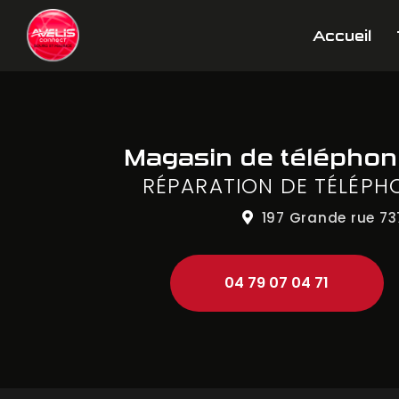
Aller
Navigation principale
au
Accueil
contenu
principal
Magasin de télépho
RÉPARATION DE TÉLÉPH
197 Grande rue
73
04 79 07 04 71