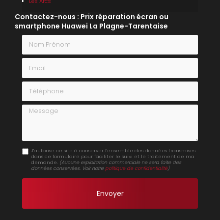
Les Arcs
Contactez-nous : Prix réparation écran ou
smartphone Huawei La Plagne-Tarentaise
Nom Prénom
Email
Téléphone
Message
J'autorise ce site à conserver l'ensemble des données transmises
dans ce formulaire pour faciliter le suivi et le traitement de ma
demande.
(Aucune exploitation commerciale ne sera faite des
données conservées. Voir notre
politique de confidentialité
)