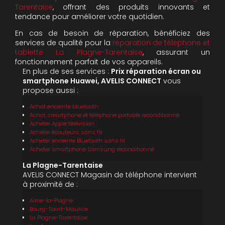
Tarentaise
, offrant des produits innovants et
tendance pour améliorer votre quotidien.
En cas de besoin de réparation, bénéficiez des
services de qualité pour la
réparation de téléphone et
tablette La Plagne-Tarentaise
, assurant un
fonctionnement parfait de vos appareils.
En plus de ses services :
Prix réparation écran ou
smartphone Huawei, AVELIS CONNECT
vous
propose aussi :
Achat enceinte bluetooth
Achat smartphone et téléphone portable reconditionné
Acheter Apple télévision
Acheter écouteurs sans fil
Acheter enceinte Bluetooth sans fil
Acheter smartphone Samsung reconditionné
La Plagne-Tarentaise
AVELIS CONNECT Magasin de téléphone intervient
à proximité de :
Aime-la-Plagne
Bourg-Saint-Maurice
La Plagne-Tarentaise