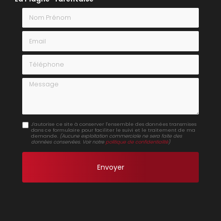
Nom Prénom
Email
Téléphone
Message
J'autorise ce site à conserver l'ensemble des données transmises
dans ce formulaire pour faciliter le suivi et le traitement de ma
demande.
(Aucune exploitation commerciale ne sera faite des
données conservées. Voir notre
politique de confidentialité
)