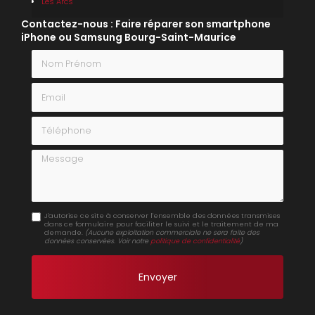
Les Arcs
Contactez-nous : Faire réparer son smartphone
iPhone ou Samsung Bourg-Saint-Maurice
Nom Prénom
Email
Téléphone
Message
J'autorise ce site à conserver l'ensemble des données transmises
dans ce formulaire pour faciliter le suivi et le traitement de ma
demande.
(Aucune exploitation commerciale ne sera faite des
données conservées. Voir notre
politique de confidentialité
)