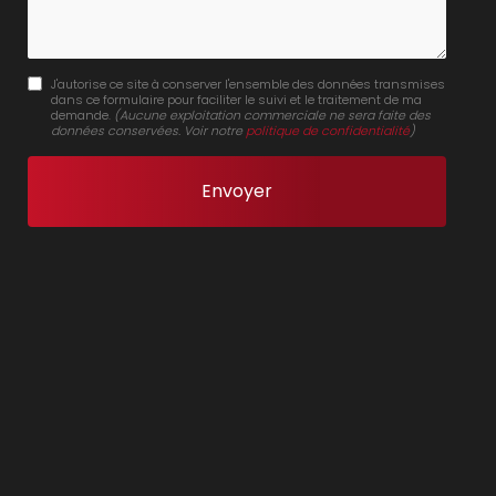
J'autorise ce site à conserver l'ensemble des données transmises
dans ce formulaire pour faciliter le suivi et le traitement de ma
demande.
(Aucune exploitation commerciale ne sera faite des
données conservées. Voir notre
politique de confidentialité
)