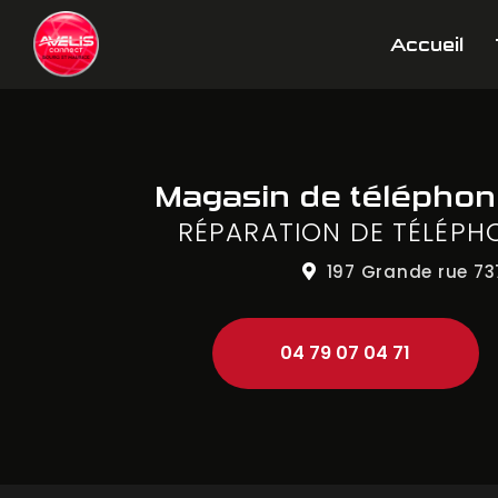
Aller
Navigation principale
au
Accueil
contenu
principal
Magasin de télépho
RÉPARATION DE TÉLÉPH
197 Grande rue
73
04 79 07 04 71