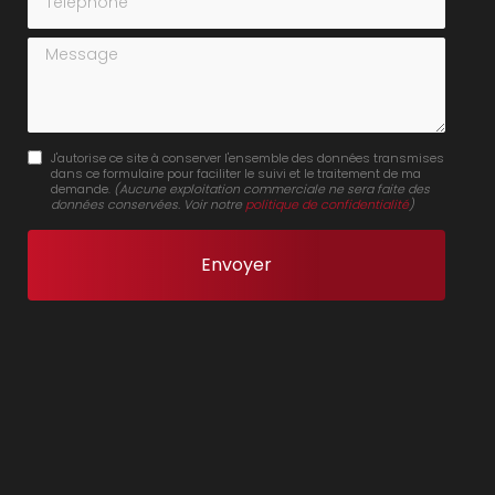
Message
J'autorise ce site à conserver l'ensemble des données transmises
dans ce formulaire pour faciliter le suivi et le traitement de ma
demande.
(Aucune exploitation commerciale ne sera faite des
données conservées. Voir notre
politique de confidentialité
)