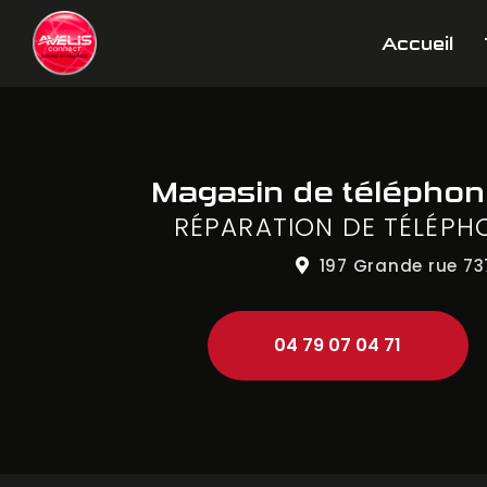
Aller
Navigation principale
au
Accueil
contenu
principal
Magasin de télépho
RÉPARATION DE TÉLÉPH
197 Grande rue
73
04 79 07 04 71