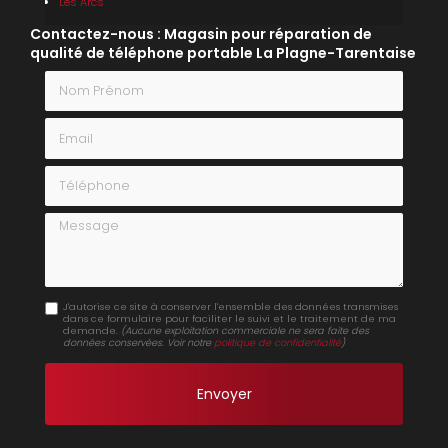
Les Arcs
Contactez-nous : Magasin pour réparation de
qualité de téléphone portable La Plagne-Tarentaise
Nom Prénom
Email
Téléphone
Message
J'autorise ce site à conserver l'ensemble des données transmises
dans ce formulaire pour faciliter le suivi et le traitement de ma
demande.
(Aucune exploitation commerciale ne sera faite des
données conservées. Voir notre
politique de confidentialité
)