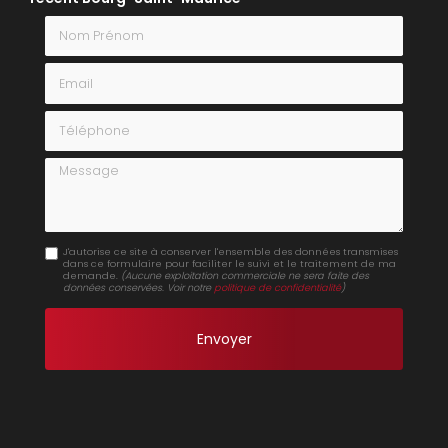
Nom Prénom
Email
Téléphone
Message
J'autorise ce site à conserver l'ensemble des données transmises
dans ce formulaire pour faciliter le suivi et le traitement de ma
demande.
(Aucune exploitation commerciale ne sera faite des
données conservées. Voir notre
politique de confidentialité
)