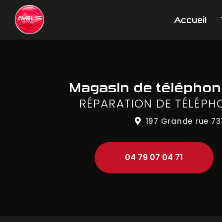
Aller
Navigation principale
au
Accueil
contenu
principal
Magasin de télépho
RÉPARATION DE TÉLÉPH
197 Grande rue
73
04 79 07 04 71