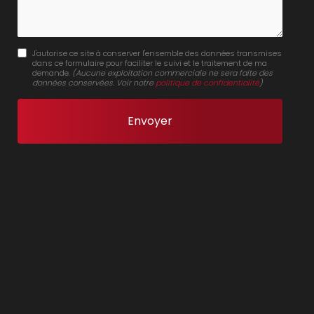
J'autorise ce site à conserver l'ensemble des données transmises
dans ce formulaire pour faciliter le suivi et le traitement de ma
demande.
(Aucune exploitation commerciale ne sera faite des
données conservées. Voir notre
politique de confidentialité
)