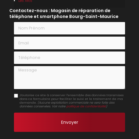
Les Arcs
Contactez-nous : Magasin de réparation de
téléphone et smartphone Bourg-Saint-Maurice
Nom Prénom
Email
Téléphone
Message
J'autorise ce site à conserver l'ensemble des données transmises
dans ce formulaire pour faciliter le suivi et le traitement de ma
demande.
(Aucune exploitation commerciale ne sera faite des
données conservées. Voir notre
politique de confidentialité
)