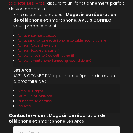
tablette Les Arcs
, assurant un fonctionnement parfait
de vos appareils.
En plus de ses services :
Magasin de réparation
de téléphone et smartphone, AVELIS CONNECT
vous propose aussi :
Achat enceinte bluetooth
Achat smartphone et téléphone portable reconditionné
Acheter Apple télévision
Acheter écouteurs sans fil
Acheter enceinte Bluetooth sans fil
Acheter smartphone Samsung reconditionné
Les Arcs
AVELIS CONNECT Magasin de téléphone intervient
à proximité de :
Aime-la-Plagne
Bourg-Saint-Maurice
La Plagne-Tarentaise
Les Arcs
Contactez-nous : Magasin de réparation de
téléphone et smartphone Les Arcs
Nom Prénom