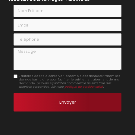
Nom Prénom
Email
Téléphone
Message
J'autorise ce site à conserver l'ensemble des données transmises
dans ce formulaire pour faciliter le suivi et le traitement de ma
demande.
(Aucune exploitation commerciale ne sera faite des
données conservées. Voir notre
politique de confidentialité
)