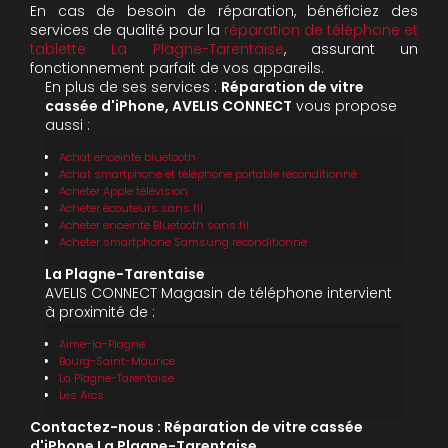
En cas de besoin de réparation, bénéficiez des
services de qualité pour la
réparation de téléphone et
tablette La Plagne-Tarentaise
, assurant un
fonctionnement parfait de vos appareils.
En plus de ses services :
Réparation de vitre
cassée d'iPhone, AVELIS CONNECT
vous propose
aussi :
Achat enceinte bluetooth
Achat smartphone et téléphone portable reconditionné
Acheter Apple télévision
Acheter écouteurs sans fil
Acheter enceinte Bluetooth sans fil
Acheter smartphone Samsung reconditionné
La Plagne-Tarentaise
AVELIS CONNECT Magasin de téléphone intervient
à proximité de :
Aime-la-Plagne
Bourg-Saint-Maurice
La Plagne-Tarentaise
Les Arcs
Contactez-nous : Réparation de vitre cassée
d'iPhone La Plagne-Tarentaise