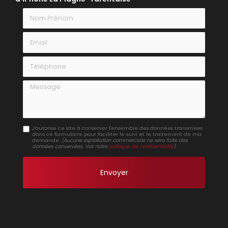
Nom Prénom
Email
Téléphone
Message
J'autorise ce site à conserver l'ensemble des données transmises
dans ce formulaire pour faciliter le suivi et le traitement de ma
demande.
(Aucune exploitation commerciale ne sera faite des
données conservées. Voir notre
politique de confidentialité
)