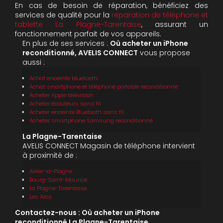
En cas de besoin de réparation, bénéficiez des
services de qualité pour la
réparation de téléphone et
tablette La Plagne-Tarentaise
, assurant un
fonctionnement parfait de vos appareils.
En plus de ses services :
Où acheter un iPhone
reconditionné, AVELIS CONNECT
vous propose
aussi :
Achat enceinte bluetooth
Achat smartphone et téléphone portable reconditionné
Acheter Apple télévision
Acheter écouteurs sans fil
Acheter enceinte Bluetooth sans fil
Acheter smartphone Samsung reconditionné
La Plagne-Tarentaise
AVELIS CONNECT Magasin de téléphone intervient
à proximité de :
Aime-la-Plagne
Bourg-Saint-Maurice
La Plagne-Tarentaise
Les Arcs
Contactez-nous : Où acheter un iPhone
reconditionné La Plagne-Tarentaise