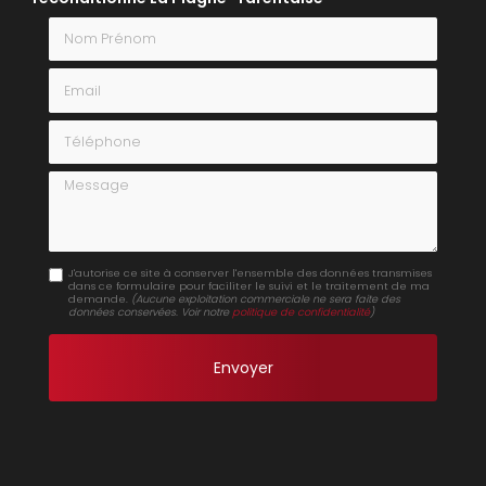
Nom Prénom
Email
Téléphone
Message
J'autorise ce site à conserver l'ensemble des données transmises
dans ce formulaire pour faciliter le suivi et le traitement de ma
demande.
(Aucune exploitation commerciale ne sera faite des
données conservées. Voir notre
politique de confidentialité
)