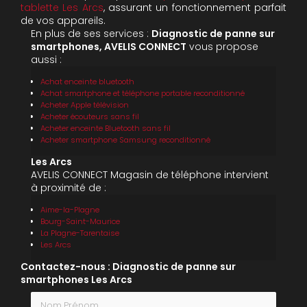
tablette Les Arcs
, assurant un fonctionnement parfait
de vos appareils.
En plus de ses services :
Diagnostic de panne sur
smartphones, AVELIS CONNECT
vous propose
aussi :
Achat enceinte bluetooth
Achat smartphone et téléphone portable reconditionné
Acheter Apple télévision
Acheter écouteurs sans fil
Acheter enceinte Bluetooth sans fil
Acheter smartphone Samsung reconditionné
Les Arcs
AVELIS CONNECT Magasin de téléphone intervient
à proximité de :
Aime-la-Plagne
Bourg-Saint-Maurice
La Plagne-Tarentaise
Les Arcs
Contactez-nous : Diagnostic de panne sur
smartphones Les Arcs
Nom Prénom