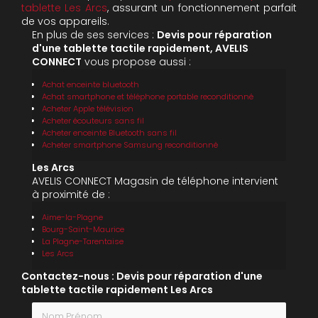
tablette Les Arcs
, assurant un fonctionnement parfait
de vos appareils.
En plus de ses services :
Devis pour réparation
d'une tablette tactile rapidement, AVELIS
CONNECT
vous propose aussi :
Achat enceinte bluetooth
Achat smartphone et téléphone portable reconditionné
Acheter Apple télévision
Acheter écouteurs sans fil
Acheter enceinte Bluetooth sans fil
Acheter smartphone Samsung reconditionné
Les Arcs
AVELIS CONNECT Magasin de téléphone intervient
à proximité de :
Aime-la-Plagne
Bourg-Saint-Maurice
La Plagne-Tarentaise
Les Arcs
Contactez-nous : Devis pour réparation d'une
tablette tactile rapidement Les Arcs
Nom Prénom