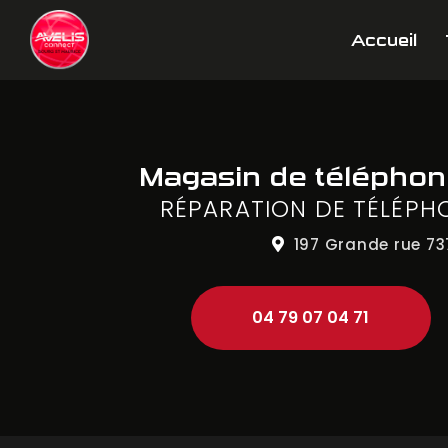
Aller
Navigation principale
au
Accueil
contenu
principal
Magasin de télépho
RÉPARATION DE TÉLÉPH
197 Grande rue
73
04 79 07 04 71