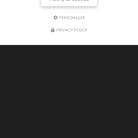
PERSONALIZE
PRIVACY POLICY
Magasin de téléphone
à Bourg-Saint-Maurice
197 Grande rue
73700 BOURG-SAINT-MAURICE
04 79 07 04 71
Lundi au samedi
9h - 12h / 14h - 19h
Suivez-nous sur les réseaux sociaux :